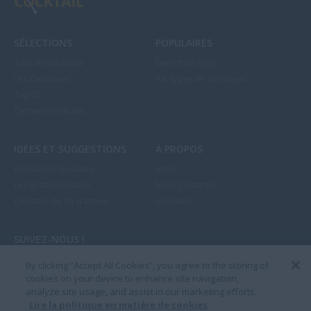
SÉLECTIONS
POPULAIRES
Tous les cocktails
Dans mon frigo
Les classiques
Par types de spiritueux
Top 25
Derniers cocktails
IDÉES ET SUGGESTIONS
À PROPOS
Occasions spéciales
Actus
Les gestes cocktails
Nous Contacter
Cocktails de fin d'année
Glossaire
SUIVEZ-NOUS !



By clicking “Accept All Cookies”, you agree to the storing of
cookies on your device to enhance site navigation,
analyze site usage, and assist in our marketing efforts.
Lire la politique en matière de cookies