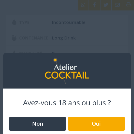





Incontournable
TYPE
Long Drink
CONTENANCE
Pour les novices
DIFFICULTÉ
ZUBROWKA BISON GRASS
Avez-vous 18 ans ou plus ?
Non
Oui