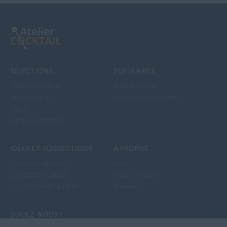
SÉLECTIONS
POPULAIRES
Tous les cocktails
Dans mon frigo
Les classiques
Par types de spiritueux
Top 25
Derniers cocktails
IDÉES ET SUGGESTIONS
À PROPOS
Occasions spéciales
Actus
Les gestes cocktails
Nous Contacter
Cocktails de fin d'année
Glossaire
SUIVEZ-NOUS !