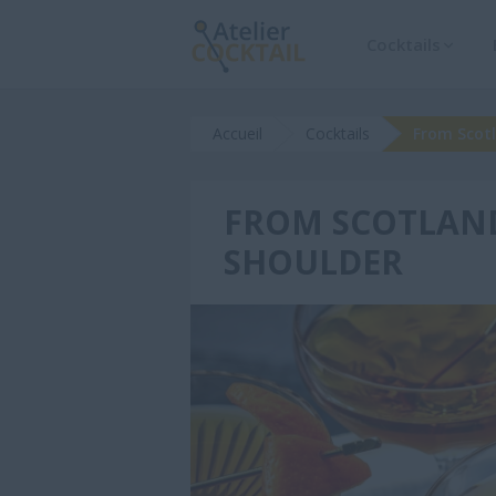
Cocktails

Accueil
Cocktails
From Scot
FROM SCOTLAN
SHOULDER