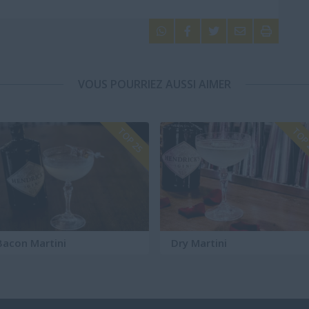





VOUS POURRIEZ AUSSI AIMER
TOP 25
TOP
Bacon Martini
Dry Martini