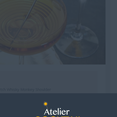
otch Whisky Monkey Shoulder
rmouth Rouge
uila