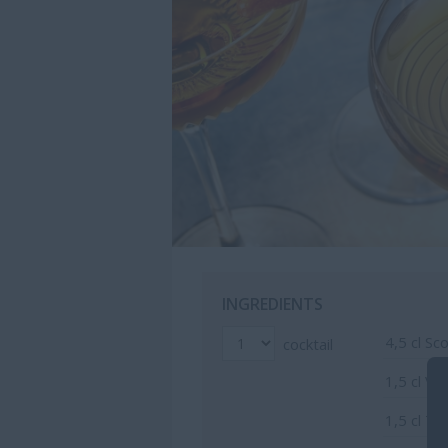
INGREDIENTS
4,5
cl Sc
cocktail
1,5
cl Ve
1,5
cl Teq