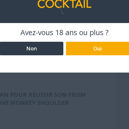
ueur d'anis
Avez-vous 18 ans ou plus ?
ans un verre à mélanger.
Non
Oui
r. Lorsque les glaçons ont dilué filter dans un verre à
au dessus du verre.
AN POUR RÉUSSIR SON FROM
OVE MONKEY SHOULDER
.