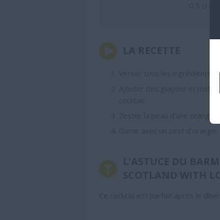
0,5
cl Liq
LA RECETTE
Verser tous les ingrédients d
Ajouter des glaçons et mélange
cocktail.
Zester la peau d'une orange 
Garnir avec un zest d'orange.
L'ASTUCE DU BARM
SCOTLAND WITH L
Ce cocktail est parfait après le dîner