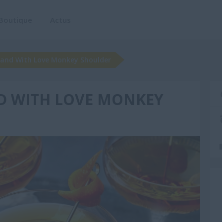
Boutique
Actus
land With Love Monkey Shoulder
D WITH LOVE MONKEY