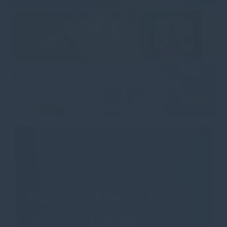
COCKTAIL DU MOIS
Porn Star Martini Passion
Passoã