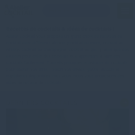
Recettes de cocktails & idées de cocktails !
Atelier Cocktail vous propose un grand choix de recettes de
cocktail avec différents alcools (cocktail au rhum, cocktail au
whisky, cocktail au champagne, cocktail au gin…), ainsi que des
astuces pour créer des cocktails et à apprendre à faire des
cocktails facilement. Conseils pratiques et astuces de cocktails
pour épater vos amis… Selon vos envies, goûts, alcools et
ingrédients disponibles chez vous, nous vous proposons des
idées de recette de cocktails.
DERNIERS COCKTAILS
