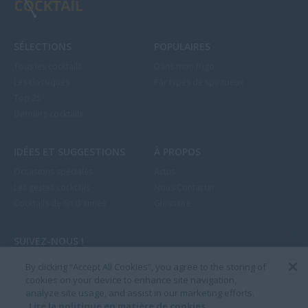
SÉLECTIONS
POPULAIRES
Tous les cocktails
Dans mon frigo
Les classiques
Par types de spiritueux
Top 25
Derniers cocktails
IDÉES ET SUGGESTIONS
À PROPOS
Occasions spéciales
Actus
Les gestes cocktails
Nous Contacter
Cocktails de fin d'année
Glossaire
SUIVEZ-NOUS !



By clicking “Accept All Cookies”, you agree to the storing of
cookies on your device to enhance site navigation,
analyze site usage, and assist in our marketing efforts.
Lire la politique en matière de cookies