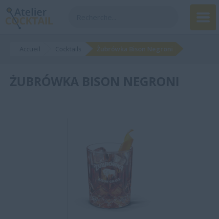
Accueil
Cocktails
Żubrówka Bison Negroni
ŻUBRÓWKA BISON NEGRONI