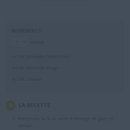
INGREDIENTS
cocktail
4
cl de Zubrowka Bison Grass
4
cl de Vermouth Rouge
4
cl de Campari
LA RECETTE
Remplisser au ¾ un verre à mélange de glace et
remuer.