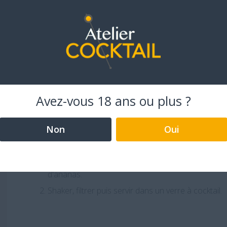
e démarque par sa rondeur et son extrême douceur. Idéale pou
 des cocktails à base de vodka !
avoir plus
Avez-vous 18 ans ou plus ?
LA RECETTE DU BISON TINI
Non
Oui
Dans un shaker verser la liqueur de framboise, la
d'ananas.
Shaker, filtrer puis servir dans un verre à cocktail.