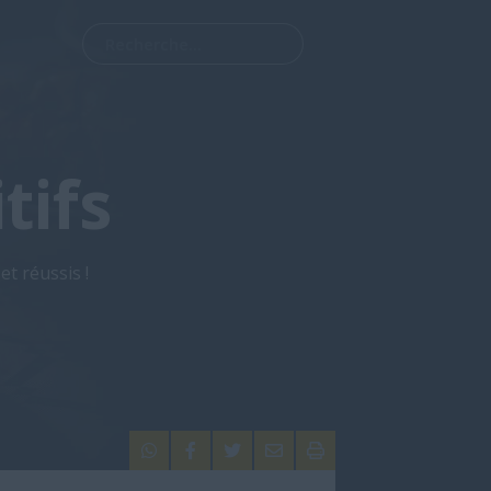
tifs
et réussis !




