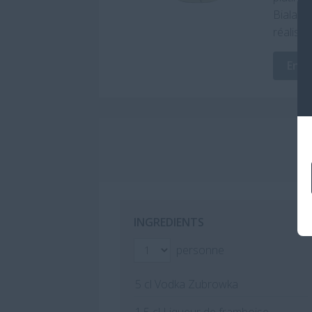
Biala s
réaliser
En s
INGREDIENTS
personne
5
cl Vodka Zubrowka