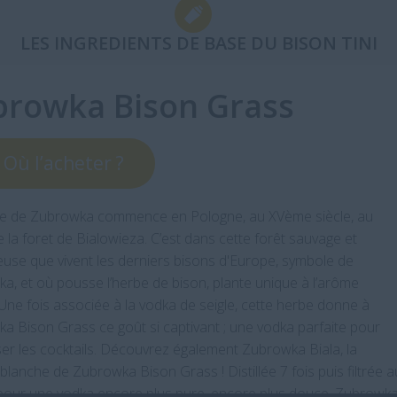
LES INGREDIENTS DE BASE DU BISON TINI
browka Bison Grass
Où l’acheter ?
ire de Zubrowka commence en Pologne, au XVème siècle, au
 la foret de Bialowieza. C’est dans cette forêt sauvage et
euse que vivent les derniers bisons d'Europe, symbole de
a, et où pousse l’herbe de bison, plante unique à l’arôme
 Une fois associée à la vodka de seigle, cette herbe donne à
a Bison Grass ce goût si captivant ; une vodka parfaite pour
er les cocktails. Découvrez également Zubrowka Biala, la
blanche de Zubrowka Bison Grass ! Distillée 7 fois puis filtrée a
 pour une vodka encore plus pure, encore plus douce, Zubrowk