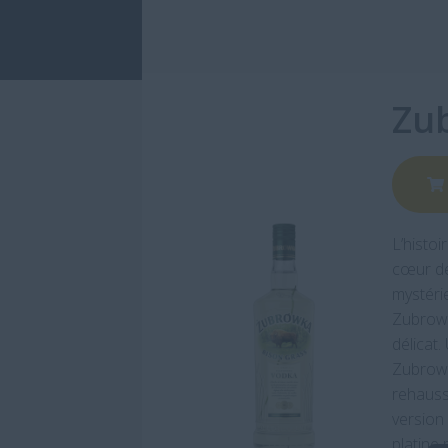
Zu
L’histo
cœur de
mystéri
Zubrowk
délicat.
Zubrowk
rehauss
version 
platine