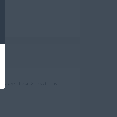
r
 Zubrowka Bison Grass et le jus